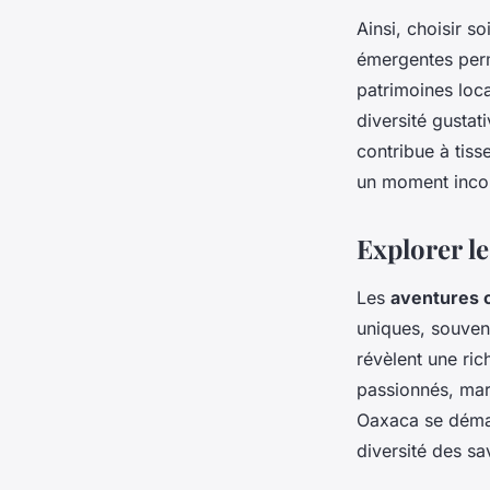
Ainsi, choisir 
émergentes perm
patrimoines loc
diversité gustat
contribue à tiss
un moment incon
Explorer l
Les
aventures c
uniques, souven
révèlent une ric
passionnés, mari
Oaxaca se démar
diversité des sa