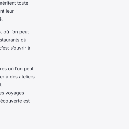
éritent toute
nt leur
é.
 où l’on peut
staurants où
est s’ouvrir à
res où l’on peut
r à des ateliers
t
ces voyages
découverte est