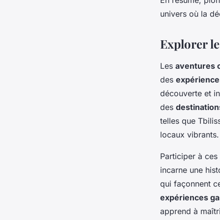
En résumé, plon
univers où la dé
Explorer l
Les
aventures c
des
expérience
découverte et i
des
destinatio
telles que Tbili
locaux vibrants.
Participer à ces
incarne une hist
qui façonnent ce
expériences g
apprend à maîtri