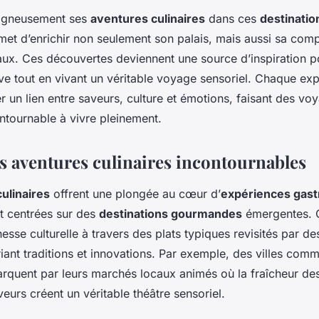
soigneusement ses
aventures culinaires
dans ces
destinati
et d’enrichir non seulement son palais, mais aussi sa com
aux. Ces découvertes deviennent une source d’inspiration p
ive tout en vivant un véritable voyage sensoriel. Chaque ex
er un lien entre saveurs, culture et émotions, faisant des vo
tournable à vivre pleinement.
es aventures culinaires incontournables
ulinaires
offrent une plongée au cœur d’
expériences gas
t centrées sur des
destinations gourmandes
émergentes. C
hesse culturelle à travers des plats typiques revisités par de
ant traditions et innovations. Par exemple, des villes comm
quent par leurs marchés locaux animés où la fraîcheur des 
veurs créent un véritable théâtre sensoriel.