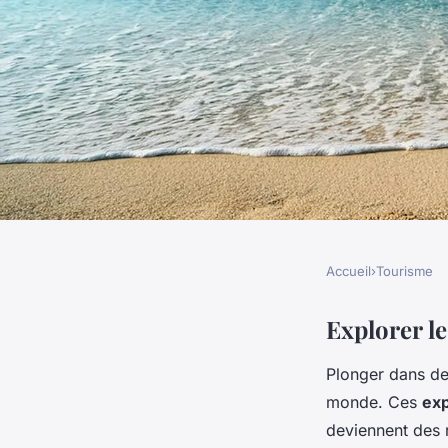
Accueil
›
Tourisme
TOURISME
Aventures Culinaire
Explorer l
Plonger dans d
Ultime pour Gourm
monde. Ces
ex
deviennent des ré