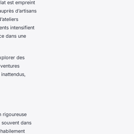
lat est empreint
auprès d’artisans
’ateliers
nts intensifient
nce dans une
xplorer des
aventures
 inattendus,
n rigoureuse
t souvent dans
 habilement