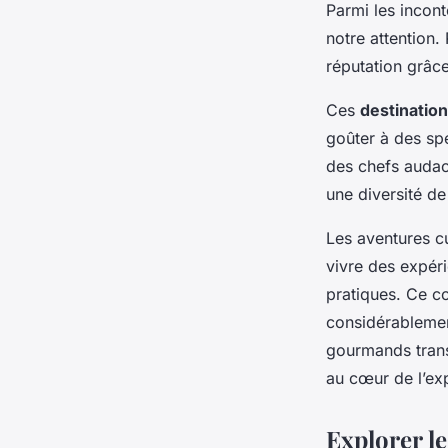
Benjamin
•
10 mai 2025
•
5 min de lecture
Parmi les incon
notre attention
réputation grâce
Ces
destinatio
goûter à des sp
des chefs audaci
une diversité de
Les aventures cu
vivre des expéri
pratiques. Ce co
considérablemen
gourmands trans
au cœur de l’ex
Explorer l