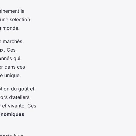
einement la
 une sélection
 du monde.
es marchés
ux. Ces
onnés qui
er dans ces
re unique.
tion du goût et
rs d’ateliers
 et vivante. Ces
ronomiques