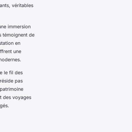
ants, véritables
 une immersion
fs témoignent de
station en
ffrent une
 modernes.
 le fil des
 réside pas
 patrimoine
nt des voyages
agés.