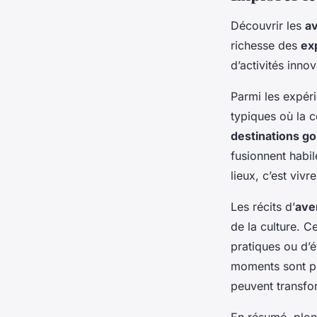
Découvrir les
av
richesse des
ex
d’activités inno
Parmi les expér
typiques où la c
destinations 
fusionnent habil
lieux, c’est viv
Les récits d’
ave
de la culture. C
pratiques ou d’é
moments sont p
peuvent transfo