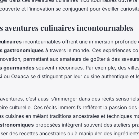
ger dans ces aventures culinaires incontournables ouvre la 
couverte et l’innovation se conjuguent pour éveiller curiosité 
es aventures culinaires incontournables
ulinaires
incontournables offrent une immersion profonde d
s gastronomiques
à travers le monde. Ces expériences c
nnovation, permettant aux amateurs de goûter à des saveur
ns gourmandes
souvent méconnues. Par exemple, des ville
ssi ou Oaxaca se distinguent par leur cuisine authentique et 
 aventures, c’est aussi s’immerger dans des récits sensoriel
oire culturelle. Ces récits immersifs reflètent la passion des 
s cuisines en mêlant traditions ancestrales et techniques 
astronomiques
proposées intègrent souvent des ateliers pra
ser des recettes ancestrales ou à manipuler des ingrédient