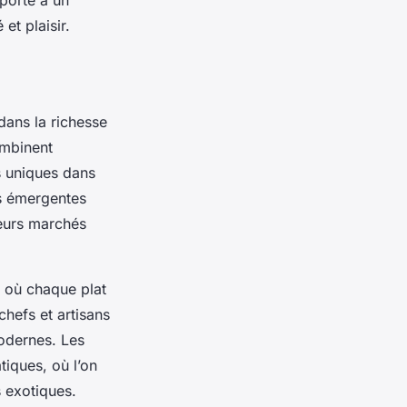
porte à un
et plaisir.
ans la richesse
ombinent
s uniques dans
s émergentes
leurs marchés
s où chaque plat
chefs et artisans
modernes. Les
tiques, où l’on
s exotiques.