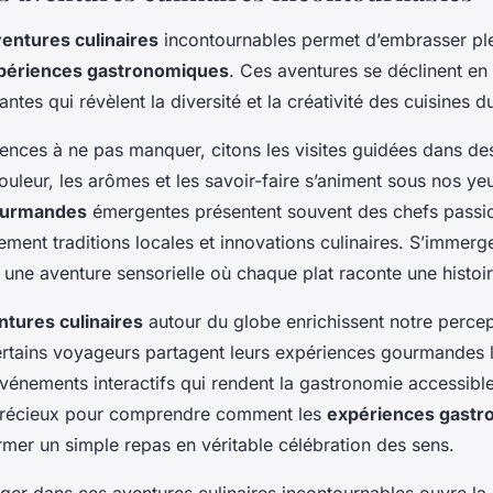
entures culinaires
incontournables permet d’embrasser pl
périences gastronomiques
. Ces aventures se déclinent en
vantes qui révèlent la diversité et la créativité des cuisines
iences à ne pas manquer, citons les visites guidées dans d
ouleur, les arômes et les savoir-faire s’animent sous nos ye
gourmandes
émergentes présentent souvent des chefs passi
ement traditions locales et innovations culinaires. S’immerg
re une aventure sensorielle où chaque plat raconte une histoi
ntures culinaires
autour du globe enrichissent notre percep
ertains voyageurs partagent leurs expériences gourmandes lo
vénements interactifs qui rendent la gastronomie accessible
récieux pour comprendre comment les
expériences gast
rmer un simple repas en véritable célébration des sens.