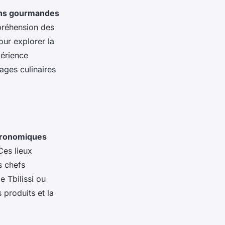
ons gourmandes
préhension des
our explorer la
périence
yages culinaires
tronomiques
es lieux
s chefs
e Tbilissi ou
produits et la