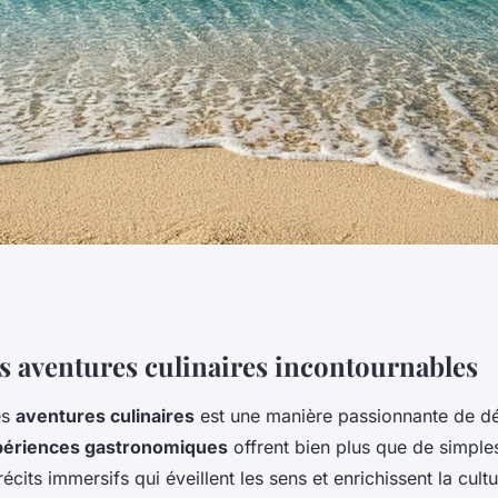
s : Le Guide
es aventures culinaires incontournables
es
aventures culinaires
est une manière passionnante de dé
ets et Gourmands
périences gastronomiques
offrent bien plus que de simples
cits immersifs qui éveillent les sens et enrichissent la cultu