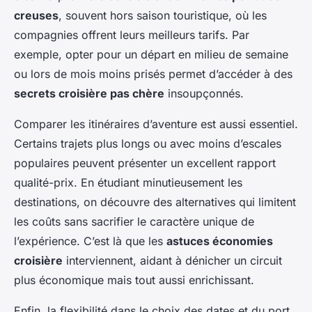
Nathalie
•
10 mai 2025
•
5 min de lecture
creuses
, souvent hors saison touristique, où les
compagnies offrent leurs meilleurs tarifs. Par
exemple, opter pour un départ en milieu de semaine
ou lors de mois moins prisés permet d’accéder à des
secrets croisière pas chère
insoupçonnés.
Comparer les itinéraires d’aventure est aussi essentiel.
Certains trajets plus longs ou avec moins d’escales
populaires peuvent présenter un excellent rapport
qualité-prix. En étudiant minutieusement les
destinations, on découvre des alternatives qui limitent
les coûts sans sacrifier le caractère unique de
l’expérience. C’est là que les
astuces économies
croisière
interviennent, aidant à dénicher un circuit
plus économique mais tout aussi enrichissant.
Enfin, la flexibilité dans le choix des dates et du port