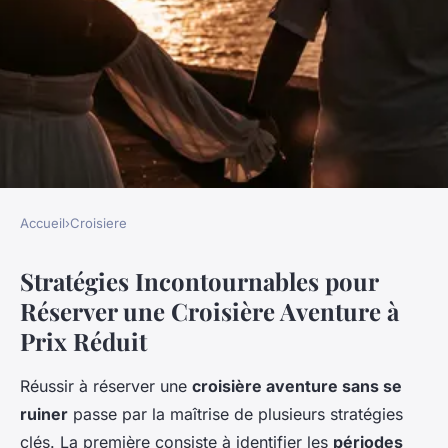
Accueil
›
Croisiere
CROISIERE
Stratégies Incontournables pour
Secrets Essentiels pour
Réserver une Croisière Aventure à
Optimiser Votre Budget lors
Prix Réduit
de la Réservation d'une
Croisière Aventure
Réussir à réserver une
croisière aventure sans se
Inoubliable
ruiner
passe par la maîtrise de plusieurs stratégies
clés. La première consiste à identifier les
périodes